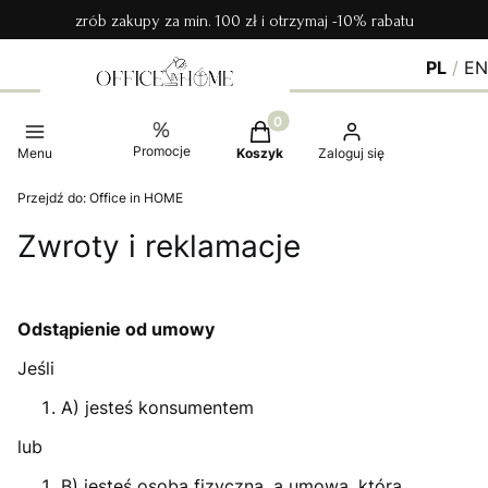
zrób zakupy za min. 100 zł i otrzymaj -10% rabatu
PL
/
E
Produkty w koszyku: 0. Zobac
Promocje
Menu
Koszyk
Zaloguj się
Przejdź do:
Office in HOME
Zwroty i reklamacje
Odstąpienie od umowy
Jeśli
A) jesteś konsumentem
lub
B) jesteś osobą fizyczną, a umowa, którą