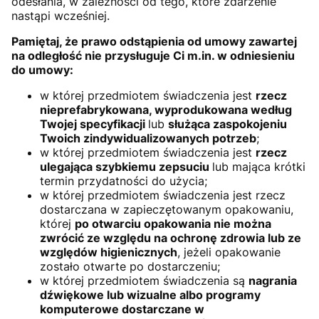
odesłania, w zależności od tego, które zdarzenie
nastąpi wcześniej.
Pamiętaj, że prawo odstąpienia od umowy zawartej
na odległość nie przysługuje Ci m.in. w odniesieniu
do umowy:
w której przedmiotem świadczenia jest
rzecz
nieprefabrykowana, wyprodukowana według
Twojej specyfikacji
lub
służąca zaspokojeniu
Twoich zindywidualizowanych potrzeb
;
w której przedmiotem świadczenia jest
rzecz
ulegająca szybkiemu zepsuciu
lub mająca krótki
termin przydatności do użycia;
w której przedmiotem świadczenia jest rzecz
dostarczana w zapieczętowanym opakowaniu,
której
po otwarciu opakowania nie można
zwrócić ze względu na ochronę zdrowia lub ze
względów higienicznych
, jeżeli opakowanie
zostało otwarte po dostarczeniu;
w której przedmiotem świadczenia są
nagrania
dźwiękowe lub wizualne albo programy
komputerowe dostarczane w